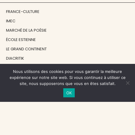
FRANCE-CULTURE
IMEC
MARCHÉ DE LA POÉSIE
ÉCOLE ESTIENNE
LE GRAND CONTINENT
DIACRITIK
EN ATTENDANT NADEAU
Nous utilisons des cookies pour vous garantir la meilleure
expérience sur notre site web. Si vous continuez à utiliser ce
site, nous supposerons que vous en êtes satisfait.
NOS SOUTIENS
OK
CENTRE NATIONAL DU LIVRE
RÉGION ÎLE-DE-FRANCE
MAIRIE PARIS CENTRE
FONDATION FMSH