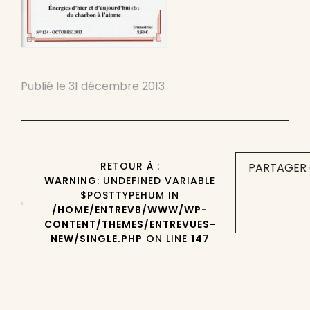
Publié le
31 décembre 2013
RETOUR À :
PARTAGER 
WARNING
: UNDEFINED VARIABLE
$POSTTYPEHUM IN
/HOME/ENTREVB/WWW/WP-
CONTENT/THEMES/ENTREVUES-
NEW/SINGLE.PHP
ON LINE
147