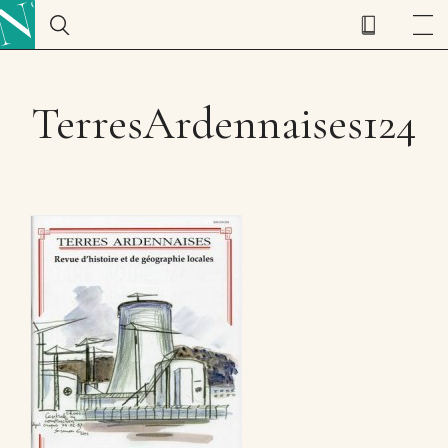
TerresArdennaises124