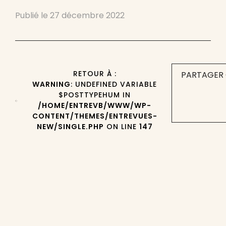
Publié le
27 décembre 2022
RETOUR À :
PARTAGER 
WARNING
: UNDEFINED VARIABLE
$POSTTYPEHUM IN
/HOME/ENTREVB/WWW/WP-
CONTENT/THEMES/ENTREVUES-
NEW/SINGLE.PHP
ON LINE
147