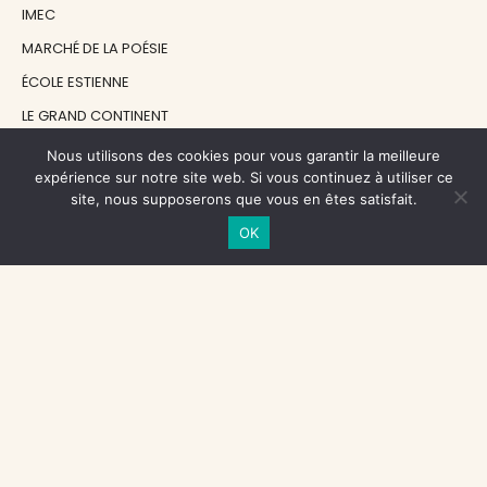
IMEC
MARCHÉ DE LA POÉSIE
ÉCOLE ESTIENNE
LE GRAND CONTINENT
DIACRITIK
Nous utilisons des cookies pour vous garantir la meilleure
expérience sur notre site web. Si vous continuez à utiliser ce
EN ATTENDANT NADEAU
site, nous supposerons que vous en êtes satisfait.
OK
NOS SOUTIENS
CENTRE NATIONAL DU LIVRE
RÉGION ÎLE-DE-FRANCE
MAIRIE PARIS CENTRE
FONDATION FMSH
FONDATION JAN MICHALSKI