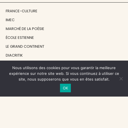
FRANCE-CULTURE
IMEC
MARCHÉ DE LA POÉSIE
ÉCOLE ESTIENNE
LE GRAND CONTINENT
DIACRITIK
EN ATTENDANT NADEAU
Nous utilisons des cookies pour vous garantir la meilleure
expérience sur notre site web. Si vous continuez à utiliser ce
site, nous supposerons que vous en êtes satisfait.
NOS SOUTIENS
OK
CENTRE NATIONAL DU LIVRE
RÉGION ÎLE-DE-FRANCE
MAIRIE PARIS CENTRE
FONDATION FMSH