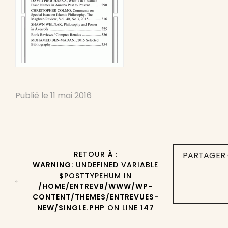
Publié le
11 mai 2016
RETOUR À :
PARTAGER 
WARNING
: UNDEFINED VARIABLE
$POSTTYPEHUM IN
/HOME/ENTREVB/WWW/WP-
CONTENT/THEMES/ENTREVUES-
NEW/SINGLE.PHP
ON LINE
147