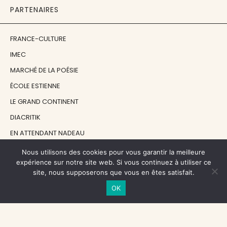
PARTENAIRES
FRANCE-CULTURE
IMEC
MARCHÉ DE LA POÉSIE
ÉCOLE ESTIENNE
LE GRAND CONTINENT
DIACRITIK
EN ATTENDANT NADEAU
Nous utilisons des cookies pour vous garantir la meilleure
NOS SOUTIENS
expérience sur notre site web. Si vous continuez à utiliser ce
site, nous supposerons que vous en êtes satisfait.
OK
CENTRE NATIONAL DU LIVRE
RÉGION ÎLE-DE-FRANCE
MAIRIE PARIS CENTRE