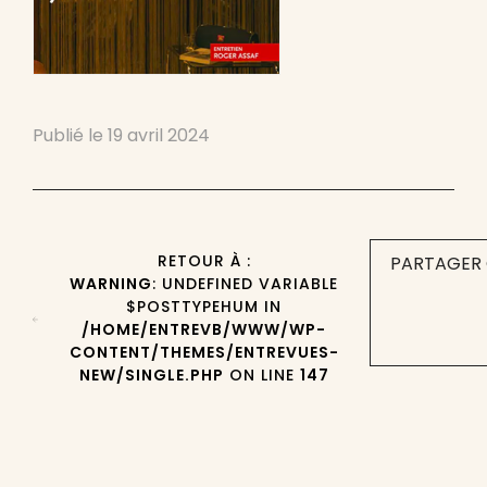
Publié le
19 avril 2024
RETOUR À :
PARTAGER 
WARNING
: UNDEFINED VARIABLE
$POSTTYPEHUM IN
/HOME/ENTREVB/WWW/WP-
CONTENT/THEMES/ENTREVUES-
NEW/SINGLE.PHP
ON LINE
147