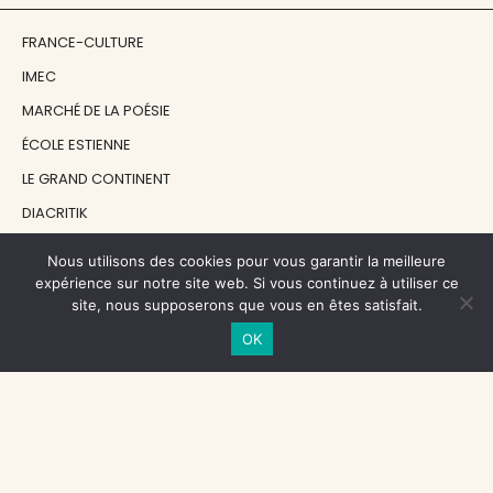
FRANCE-CULTURE
IMEC
MARCHÉ DE LA POÉSIE
ÉCOLE ESTIENNE
LE GRAND CONTINENT
DIACRITIK
EN ATTENDANT NADEAU
Nous utilisons des cookies pour vous garantir la meilleure
expérience sur notre site web. Si vous continuez à utiliser ce
site, nous supposerons que vous en êtes satisfait.
NOS SOUTIENS
OK
CENTRE NATIONAL DU LIVRE
RÉGION ÎLE-DE-FRANCE
MAIRIE PARIS CENTRE
FONDATION FMSH