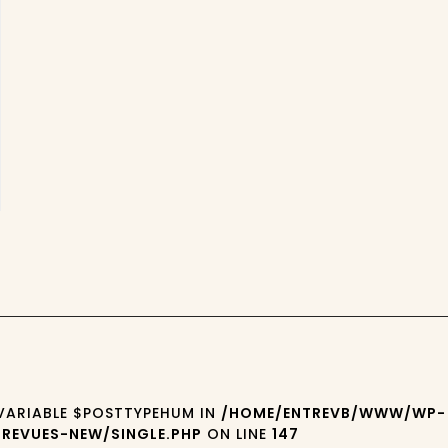
 VARIABLE $POSTTYPEHUM IN
/HOME/ENTREVB/WWW/WP-
REVUES-NEW/SINGLE.PHP
ON LINE
147