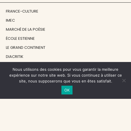
FRANCE-CULTURE
IMEC
MARCHÉ DE LA POÉSIE
ÉCOLE ESTIENNE
LE GRAND CONTINENT
DIACRITIK
EN ATTENDANT NADEAU
Nous utilisons des cookies pour vous garantir la meilleure
expérience sur notre site web. Si vous continuez à utiliser ce
site, nous supposerons que vous en êtes satisfait.
NOS SOUTIENS
OK
CENTRE NATIONAL DU LIVRE
RÉGION ÎLE-DE-FRANCE
MAIRIE PARIS CENTRE
FONDATION FMSH