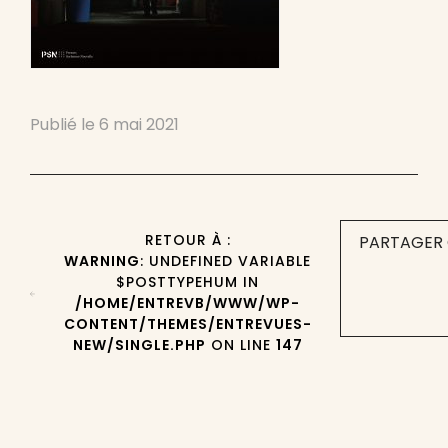
Publié le
6 mai 2021
RETOUR À :
PARTAGER 
WARNING
: UNDEFINED VARIABLE
$POSTTYPEHUM IN
/HOME/ENTREVB/WWW/WP-
CONTENT/THEMES/ENTREVUES-
NEW/SINGLE.PHP
ON LINE
147