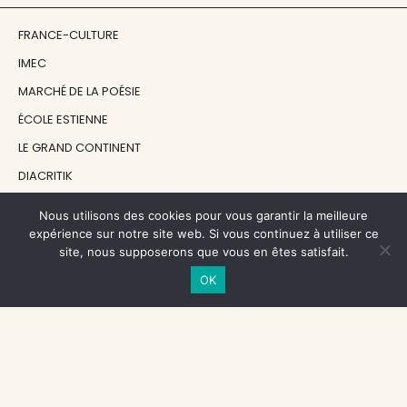
FRANCE-CULTURE
IMEC
MARCHÉ DE LA POÉSIE
ÉCOLE ESTIENNE
LE GRAND CONTINENT
DIACRITIK
EN ATTENDANT NADEAU
Nous utilisons des cookies pour vous garantir la meilleure
expérience sur notre site web. Si vous continuez à utiliser ce
site, nous supposerons que vous en êtes satisfait.
NOS SOUTIENS
OK
CENTRE NATIONAL DU LIVRE
RÉGION ÎLE-DE-FRANCE
MAIRIE PARIS CENTRE
FONDATION FMSH