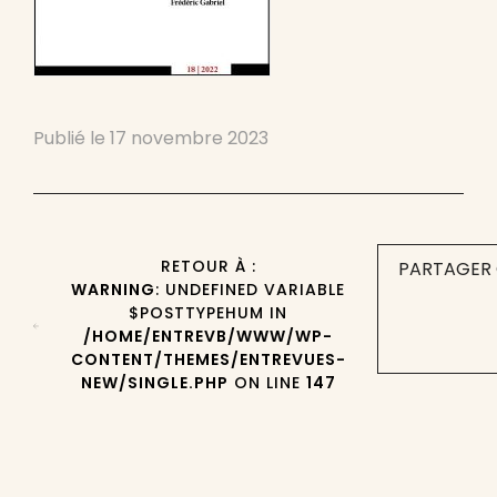
Publié le
17 novembre 2023
RETOUR À :
PARTAGER 
WARNING
: UNDEFINED VARIABLE
$POSTTYPEHUM IN
/HOME/ENTREVB/WWW/WP-
CONTENT/THEMES/ENTREVUES-
NEW/SINGLE.PHP
ON LINE
147