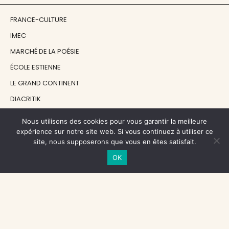
FRANCE-CULTURE
IMEC
MARCHÉ DE LA POÉSIE
ÉCOLE ESTIENNE
LE GRAND CONTINENT
DIACRITIK
EN ATTENDANT NADEAU
Nous utilisons des cookies pour vous garantir la meilleure
expérience sur notre site web. Si vous continuez à utiliser ce
site, nous supposerons que vous en êtes satisfait.
NOS SOUTIENS
OK
CENTRE NATIONAL DU LIVRE
RÉGION ÎLE-DE-FRANCE
MAIRIE PARIS CENTRE
FONDATION FMSH