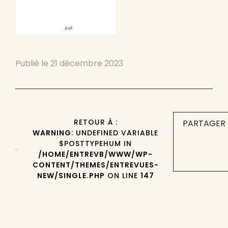
Publié le
21 décembre 2023
RETOUR À :
PARTAGER 
WARNING
: UNDEFINED VARIABLE
$POSTTYPEHUM IN
/HOME/ENTREVB/WWW/WP-
CONTENT/THEMES/ENTREVUES-
NEW/SINGLE.PHP
ON LINE
147