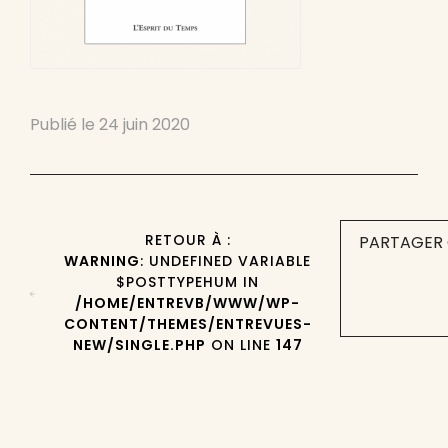
Publié le
24 juin 2020
RETOUR À :
PARTAGER 
WARNING
: UNDEFINED VARIABLE
$POSTTYPEHUM IN
/HOME/ENTREVB/WWW/WP-
CONTENT/THEMES/ENTREVUES-
NEW/SINGLE.PHP
ON LINE
147