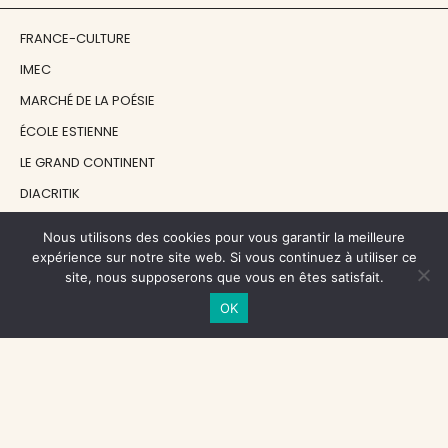
FRANCE-CULTURE
IMEC
MARCHÉ DE LA POÉSIE
ÉCOLE ESTIENNE
LE GRAND CONTINENT
DIACRITIK
EN ATTENDANT NADEAU
Nous utilisons des cookies pour vous garantir la meilleure
expérience sur notre site web. Si vous continuez à utiliser ce
site, nous supposerons que vous en êtes satisfait.
NOS SOUTIENS
OK
CENTRE NATIONAL DU LIVRE
RÉGION ÎLE-DE-FRANCE
MAIRIE PARIS CENTRE
FONDATION FMSH