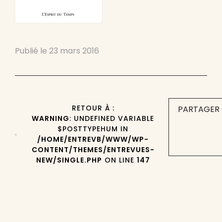
Publié le
23 mars 2016
RETOUR À :
PARTAGER 
WARNING
: UNDEFINED VARIABLE
$POSTTYPEHUM IN
/HOME/ENTREVB/WWW/WP-
CONTENT/THEMES/ENTREVUES-
NEW/SINGLE.PHP
ON LINE
147