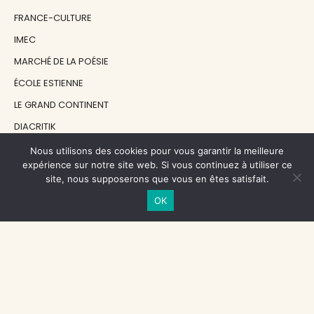
FRANCE-CULTURE
IMEC
MARCHÉ DE LA POÉSIE
ÉCOLE ESTIENNE
LE GRAND CONTINENT
DIACRITIK
EN ATTENDANT NADEAU
Nous utilisons des cookies pour vous garantir la meilleure
expérience sur notre site web. Si vous continuez à utiliser ce
site, nous supposerons que vous en êtes satisfait.
NOS SOUTIENS
OK
CENTRE NATIONAL DU LIVRE
RÉGION ÎLE-DE-FRANCE
MAIRIE PARIS CENTRE
FONDATION FMSH