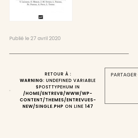
Publié le
27 avril 2020
RETOUR À :
PARTAGER 
WARNING
: UNDEFINED VARIABLE
$POSTTYPEHUM IN
/HOME/ENTREVB/WWW/WP-
CONTENT/THEMES/ENTREVUES-
NEW/SINGLE.PHP
ON LINE
147