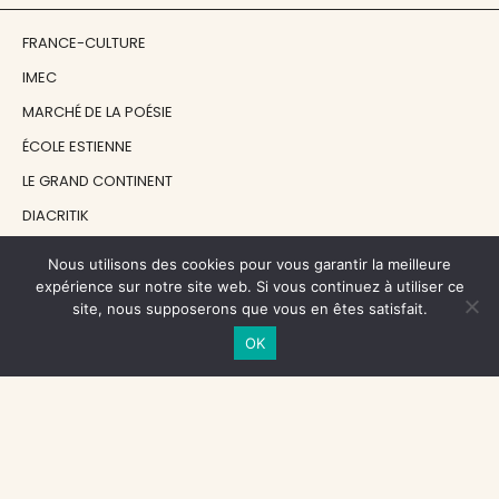
FRANCE-CULTURE
IMEC
MARCHÉ DE LA POÉSIE
ÉCOLE ESTIENNE
LE GRAND CONTINENT
DIACRITIK
EN ATTENDANT NADEAU
Nous utilisons des cookies pour vous garantir la meilleure
expérience sur notre site web. Si vous continuez à utiliser ce
site, nous supposerons que vous en êtes satisfait.
NOS SOUTIENS
OK
CENTRE NATIONAL DU LIVRE
RÉGION ÎLE-DE-FRANCE
MAIRIE PARIS CENTRE
FONDATION FMSH