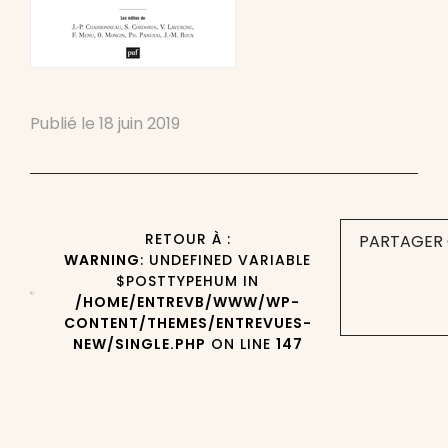
Publié le
18 juin 2019
RETOUR À :
PARTAGER 
WARNING
: UNDEFINED VARIABLE
$POSTTYPEHUM IN
/HOME/ENTREVB/WWW/WP-
CONTENT/THEMES/ENTREVUES-
NEW/SINGLE.PHP
ON LINE
147