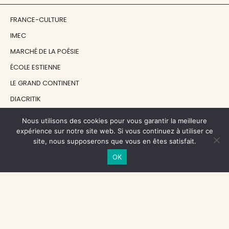
FRANCE-CULTURE
IMEC
MARCHÉ DE LA POÉSIE
ÉCOLE ESTIENNE
LE GRAND CONTINENT
DIACRITIK
EN ATTENDANT NADEAU
Nous utilisons des cookies pour vous garantir la meilleure
expérience sur notre site web. Si vous continuez à utiliser ce
site, nous supposerons que vous en êtes satisfait.
NOS SOUTIENS
OK
CENTRE NATIONAL DU LIVRE
RÉGION ÎLE-DE-FRANCE
MAIRIE PARIS CENTRE
FONDATION FMSH