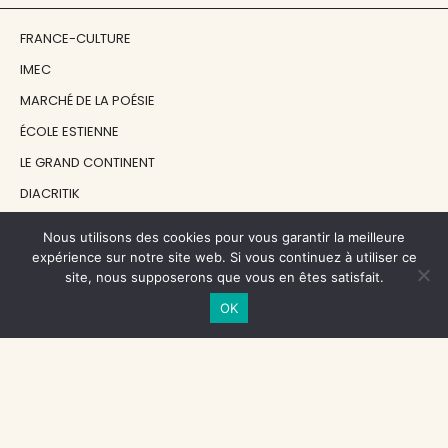
FRANCE-CULTURE
IMEC
MARCHÉ DE LA POÉSIE
ÉCOLE ESTIENNE
LE GRAND CONTINENT
DIACRITIK
EN ATTENDANT NADEAU
Nous utilisons des cookies pour vous garantir la meilleure
expérience sur notre site web. Si vous continuez à utiliser ce
site, nous supposerons que vous en êtes satisfait.
NOS SOUTIENS
OK
CENTRE NATIONAL DU LIVRE
RÉGION ÎLE-DE-FRANCE
MAIRIE PARIS CENTRE
FONDATION FMSH