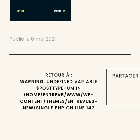
Publié le
6 mai 2021
RETOUR À :
PARTAGER 
WARNING
: UNDEFINED VARIABLE
$POSTTYPEHUM IN
/HOME/ENTREVB/WWW/WP-
CONTENT/THEMES/ENTREVUES-
NEW/SINGLE.PHP
ON LINE
147