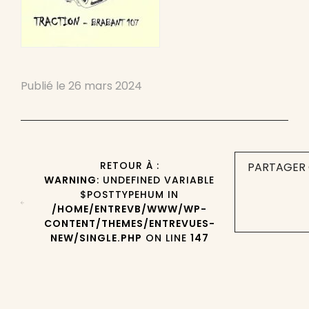
Publié le
26 mars 2024
RETOUR À :
PARTAGER 
WARNING
: UNDEFINED VARIABLE
$POSTTYPEHUM IN
/HOME/ENTREVB/WWW/WP-
CONTENT/THEMES/ENTREVUES-
NEW/SINGLE.PHP
ON LINE
147