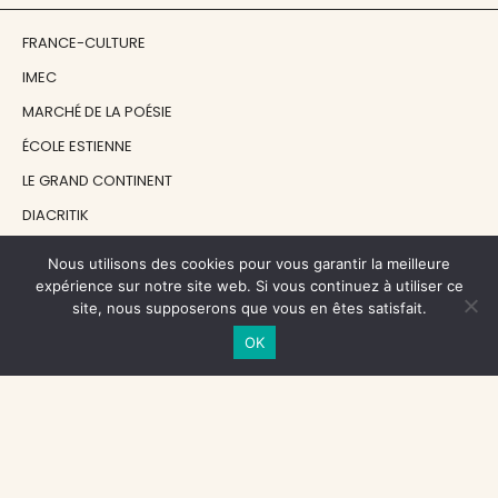
FRANCE-CULTURE
IMEC
MARCHÉ DE LA POÉSIE
ÉCOLE ESTIENNE
LE GRAND CONTINENT
DIACRITIK
EN ATTENDANT NADEAU
Nous utilisons des cookies pour vous garantir la meilleure
expérience sur notre site web. Si vous continuez à utiliser ce
site, nous supposerons que vous en êtes satisfait.
NOS SOUTIENS
OK
CENTRE NATIONAL DU LIVRE
RÉGION ÎLE-DE-FRANCE
MAIRIE PARIS CENTRE
FONDATION FMSH