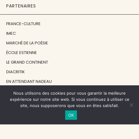
PARTENAIRES
FRANCE-CULTURE
IMEC
MARCHÉ DE LA POÉSIE
ÉCOLE ESTIENNE
LE GRAND CONTINENT
DIACRITIK
EN ATTENDANT NADEAU
Nous utilisons des cookies pour vous garantir la meilleure
NOS SOUTIENS
expérience sur notre site web. Si vous continuez à utiliser ce
site, nous supposerons que vous en êtes satisfait.
OK
CENTRE NATIONAL DU LIVRE
RÉGION ÎLE-DE-FRANCE
MAIRIE PARIS CENTRE