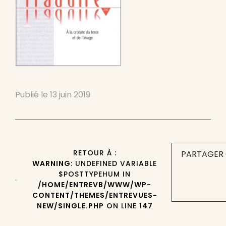
Publié le
13 juin 2019
RETOUR À :
PARTAGER 
WARNING
: UNDEFINED VARIABLE
$POSTTYPEHUM IN
/HOME/ENTREVB/WWW/WP-
CONTENT/THEMES/ENTREVUES-
NEW/SINGLE.PHP
ON LINE
147