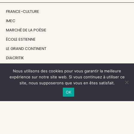
FRANCE-CULTURE
IMEC
MARCHÉ DE LA POÉSIE
ÉCOLE ESTIENNE
LE GRAND CONTINENT
DIACRITIK
EN ATTENDANT NADEAU
Nous utilisons des cookies pour vous garantir la meilleure
expérience sur notre site web. Si vous continuez à utiliser ce
site, nous supposerons que vous en êtes satisfait.
NOS SOUTIENS
OK
CENTRE NATIONAL DU LIVRE
RÉGION ÎLE-DE-FRANCE
MAIRIE PARIS CENTRE
FONDATION FMSH