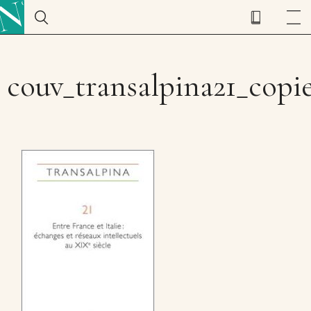
couv_transalpina21_copi