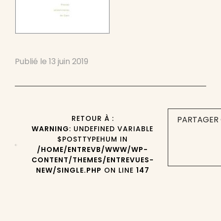
Publié le
13 juin 2019
RETOUR À :
PARTAGER 
WARNING
: UNDEFINED VARIABLE
$POSTTYPEHUM IN
/HOME/ENTREVB/WWW/WP-
CONTENT/THEMES/ENTREVUES-
NEW/SINGLE.PHP
ON LINE
147