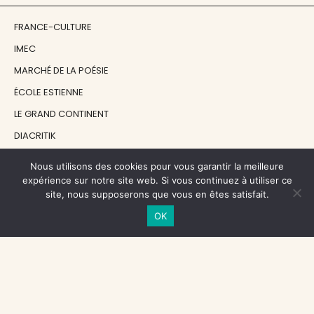
FRANCE-CULTURE
IMEC
MARCHÉ DE LA POÉSIE
ÉCOLE ESTIENNE
LE GRAND CONTINENT
DIACRITIK
EN ATTENDANT NADEAU
Nous utilisons des cookies pour vous garantir la meilleure
expérience sur notre site web. Si vous continuez à utiliser ce
site, nous supposerons que vous en êtes satisfait.
NOS SOUTIENS
OK
CENTRE NATIONAL DU LIVRE
RÉGION ÎLE-DE-FRANCE
MAIRIE PARIS CENTRE
FONDATION FMSH