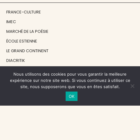
FRANCE-CULTURE
IMEC
MARCHÉ DE LA POÉSIE
ÉCOLE ESTIENNE
LE GRAND CONTINENT
DIACRITIK
EN ATTENDANT NADEAU
Nous utilisons des cookies pour vous garantir la meilleure
expérience sur notre site web. Si vous continuez à utiliser ce
site, nous supposerons que vous en êtes satisfait.
NOS SOUTIENS
OK
CENTRE NATIONAL DU LIVRE
RÉGION ÎLE-DE-FRANCE
MAIRIE PARIS CENTRE
FONDATION FMSH