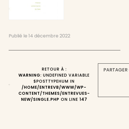
Publié le
14 décembre 2022
RETOUR À :
PARTAGER 
WARNING
: UNDEFINED VARIABLE
$POSTTYPEHUM IN
/HOME/ENTREVB/WWW/WP-
CONTENT/THEMES/ENTREVUES-
NEW/SINGLE.PHP
ON LINE
147