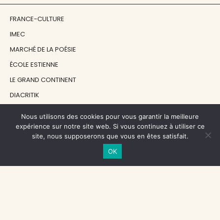
FRANCE-CULTURE
IMEC
MARCHÉ DE LA POÉSIE
ÉCOLE ESTIENNE
LE GRAND CONTINENT
DIACRITIK
EN ATTENDANT NADEAU
Nous utilisons des cookies pour vous garantir la meilleure
expérience sur notre site web. Si vous continuez à utiliser ce
site, nous supposerons que vous en êtes satisfait.
NOS SOUTIENS
OK
CENTRE NATIONAL DU LIVRE
RÉGION ÎLE-DE-FRANCE
MAIRIE PARIS CENTRE
FONDATION FMSH