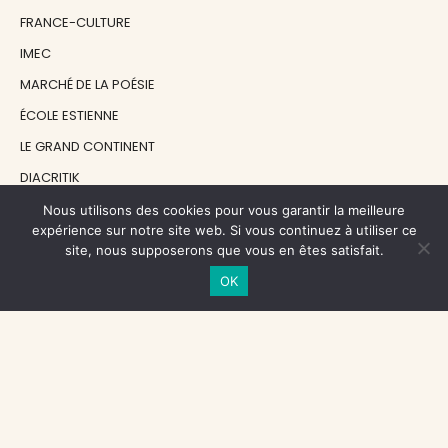
FRANCE-CULTURE
IMEC
MARCHÉ DE LA POÉSIE
ÉCOLE ESTIENNE
LE GRAND CONTINENT
DIACRITIK
EN ATTENDANT NADEAU
Nous utilisons des cookies pour vous garantir la meilleure
expérience sur notre site web. Si vous continuez à utiliser ce
site, nous supposerons que vous en êtes satisfait.
NOS SOUTIENS
OK
CENTRE NATIONAL DU LIVRE
RÉGION ÎLE-DE-FRANCE
MAIRIE PARIS CENTRE
FONDATION FMSH