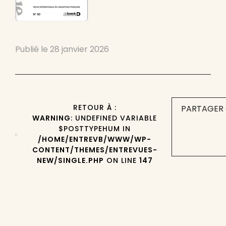
Publié le
28 janvier 2026
RETOUR À :
PARTAGER 
WARNING
: UNDEFINED VARIABLE
$POSTTYPEHUM IN
/HOME/ENTREVB/WWW/WP-
CONTENT/THEMES/ENTREVUES-
NEW/SINGLE.PHP
ON LINE
147