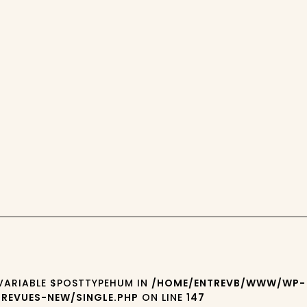
 VARIABLE $POSTTYPEHUM IN
/HOME/ENTREVB/WWW/WP-
REVUES-NEW/SINGLE.PHP
ON LINE
147