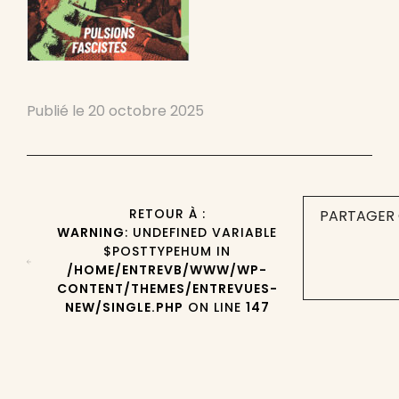
Publié le
20 octobre 2025
RETOUR À :
PARTAGER 
WARNING
: UNDEFINED VARIABLE
$POSTTYPEHUM IN
/HOME/ENTREVB/WWW/WP-
CONTENT/THEMES/ENTREVUES-
NEW/SINGLE.PHP
ON LINE
147