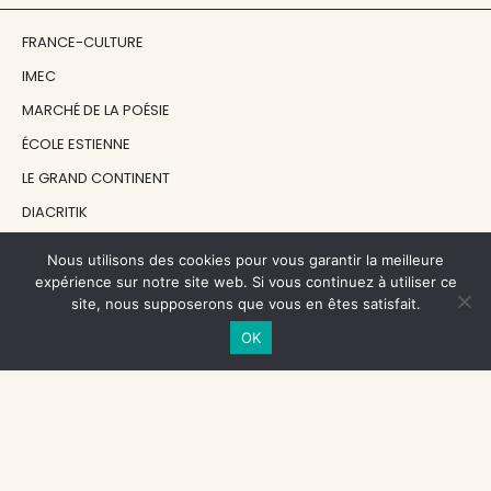
FRANCE-CULTURE
IMEC
MARCHÉ DE LA POÉSIE
ÉCOLE ESTIENNE
LE GRAND CONTINENT
DIACRITIK
EN ATTENDANT NADEAU
Nous utilisons des cookies pour vous garantir la meilleure
expérience sur notre site web. Si vous continuez à utiliser ce
site, nous supposerons que vous en êtes satisfait.
NOS SOUTIENS
OK
CENTRE NATIONAL DU LIVRE
RÉGION ÎLE-DE-FRANCE
MAIRIE PARIS CENTRE
FONDATION FMSH