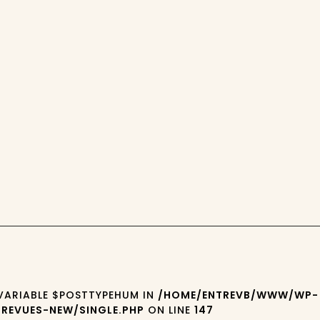
 VARIABLE $POSTTYPEHUM IN
/HOME/ENTREVB/WWW/WP-
REVUES-NEW/SINGLE.PHP
ON LINE
147