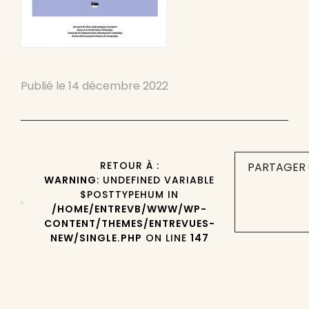
Publié le
14 décembre 2022
RETOUR À :
PARTAGER 
WARNING
: UNDEFINED VARIABLE
$POSTTYPEHUM IN
/HOME/ENTREVB/WWW/WP-
CONTENT/THEMES/ENTREVUES-
NEW/SINGLE.PHP
ON LINE
147