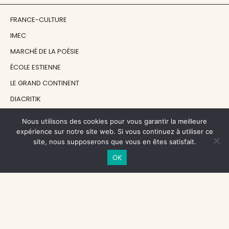
FRANCE-CULTURE
IMEC
MARCHÉ DE LA POÉSIE
ÉCOLE ESTIENNE
LE GRAND CONTINENT
DIACRITIK
EN ATTENDANT NADEAU
Nous utilisons des cookies pour vous garantir la meilleure
expérience sur notre site web. Si vous continuez à utiliser ce
site, nous supposerons que vous en êtes satisfait.
NOS SOUTIENS
OK
CENTRE NATIONAL DU LIVRE
RÉGION ÎLE-DE-FRANCE
MAIRIE PARIS CENTRE
FONDATION FMSH