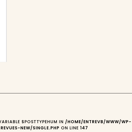
 VARIABLE $POSTTYPEHUM IN
/HOME/ENTREVB/WWW/WP-
REVUES-NEW/SINGLE.PHP
ON LINE
147