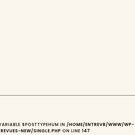
 VARIABLE $POSTTYPEHUM IN
/HOME/ENTREVB/WWW/WP-
REVUES-NEW/SINGLE.PHP
ON LINE
147