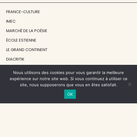
FRANCE-CULTURE
IMEC
MARCHÉ DE LA POÉSIE
ÉCOLE ESTIENNE
LE GRAND CONTINENT
DIACRITIK
EN ATTENDANT NADEAU
Nous utilisons des cookies pour vous garantir la meilleure
expérience sur notre site web. Si vous continuez à utiliser ce
site, nous supposerons que vous en êtes satisfait.
NOS SOUTIENS
OK
CENTRE NATIONAL DU LIVRE
RÉGION ÎLE-DE-FRANCE
MAIRIE PARIS CENTRE
FONDATION FMSH