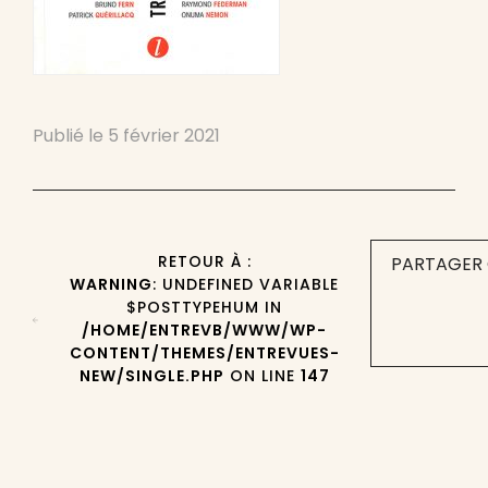
Publié le
5 février 2021
RETOUR À :
PARTAGER 
WARNING
: UNDEFINED VARIABLE
$POSTTYPEHUM IN
/HOME/ENTREVB/WWW/WP-
CONTENT/THEMES/ENTREVUES-
NEW/SINGLE.PHP
ON LINE
147