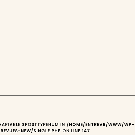
 VARIABLE $POSTTYPEHUM IN
/HOME/ENTREVB/WWW/WP-
REVUES-NEW/SINGLE.PHP
ON LINE
147