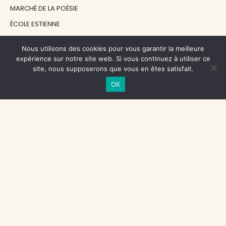
MARCHÉ DE LA POÉSIE
ÉCOLE ESTIENNE
LE GRAND CONTINENT
Nous utilisons des cookies pour vous garantir la meilleure
DIACRITIK
expérience sur notre site web. Si vous continuez à utiliser ce
site, nous supposerons que vous en êtes satisfait.
EN ATTENDANT NADEAU
OK
NOS SOUTIENS
CENTRE NATIONAL DU LIVRE
RÉGION ÎLE-DE-FRANCE
MAIRIE PARIS CENTRE
FONDATION FMSH
FONDATION JAN MICHALSKI
© 1998 - 2026, ENT'REVUES