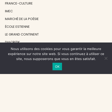
FRANCE-CULTURE
IMEC
MARCHÉ DE LA POÉSIE
ÉCOLE ESTIENNE
LE GRAND CONTINENT
DIACRITIK
Nous utilisons des cookies pour vous garantir la meilleure
EN ATTENDANT NADEAU
expérience sur notre site web. Si vous continuez à utiliser ce
site, nous supposerons que vous en êtes satisfait.
NOS SOUTIENS
OK
CENTRE NATIONAL DU LIVRE
RÉGION ÎLE-DE-FRANCE
MAIRIE PARIS CENTRE
FONDATION FMSH
FONDATION JAN MICHALSKI