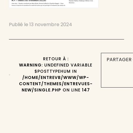
Publié le
13 novembre 2024
RETOUR À :
PARTAGER 
WARNING
: UNDEFINED VARIABLE
$POSTTYPEHUM IN
/HOME/ENTREVB/WWW/WP-
CONTENT/THEMES/ENTREVUES-
NEW/SINGLE.PHP
ON LINE
147