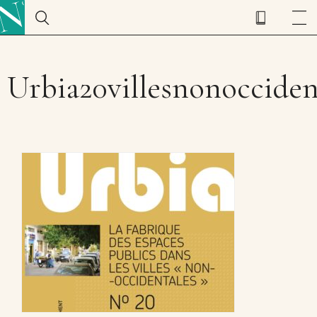
Urbia20villesnonocciden