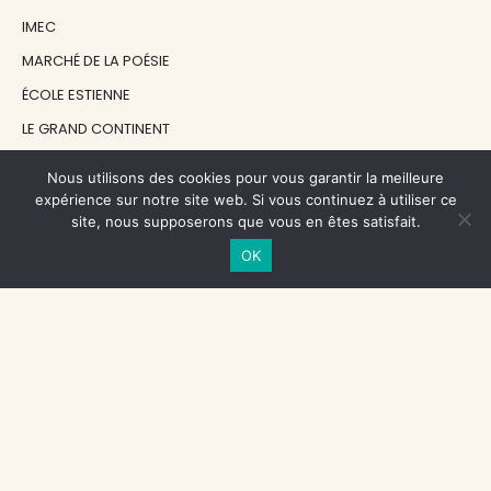
IMEC
MARCHÉ DE LA POÉSIE
ÉCOLE ESTIENNE
LE GRAND CONTINENT
DIACRITIK
Nous utilisons des cookies pour vous garantir la meilleure
EN ATTENDANT NADEAU
expérience sur notre site web. Si vous continuez à utiliser ce
site, nous supposerons que vous en êtes satisfait.
OK
NOS SOUTIENS
CENTRE NATIONAL DU LIVRE
RÉGION ÎLE-DE-FRANCE
MAIRIE PARIS CENTRE
FONDATION FMSH
FONDATION JAN MICHALSKI