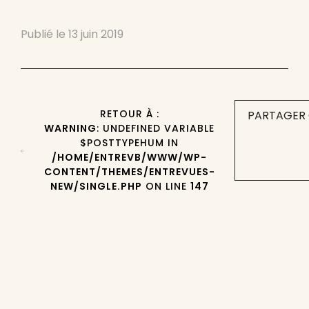
Publié le
13 juin 2019
RETOUR À :
PARTAGER 
WARNING
: UNDEFINED VARIABLE
$POSTTYPEHUM IN
/HOME/ENTREVB/WWW/WP-
CONTENT/THEMES/ENTREVUES-
NEW/SINGLE.PHP
ON LINE
147