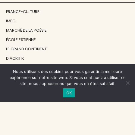
FRANCE-CULTURE
IMEC
MARCHÉ DE LA POÉSIE
ÉCOLE ESTIENNE
LE GRAND CONTINENT
DIACRITIK
EN ATTENDANT NADEAU
Nous utilisons des cookies pour vous garantir la meilleure
expérience sur notre site web. Si vous continuez à utiliser ce
site, nous supposerons que vous en êtes satisfait.
NOS SOUTIENS
OK
CENTRE NATIONAL DU LIVRE
RÉGION ÎLE-DE-FRANCE
MAIRIE PARIS CENTRE
FONDATION FMSH