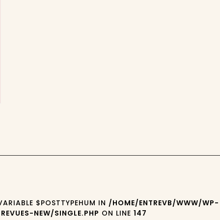
 VARIABLE $POSTTYPEHUM IN
/HOME/ENTREVB/WWW/WP-
REVUES-NEW/SINGLE.PHP
ON LINE
147