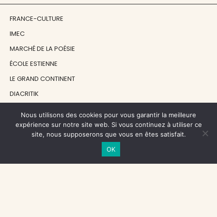
FRANCE-CULTURE
IMEC
MARCHÉ DE LA POÉSIE
ÉCOLE ESTIENNE
LE GRAND CONTINENT
DIACRITIK
EN ATTENDANT NADEAU
Nous utilisons des cookies pour vous garantir la meilleure
expérience sur notre site web. Si vous continuez à utiliser ce
site, nous supposerons que vous en êtes satisfait.
NOS SOUTIENS
OK
CENTRE NATIONAL DU LIVRE
RÉGION ÎLE-DE-FRANCE
MAIRIE PARIS CENTRE
FONDATION FMSH