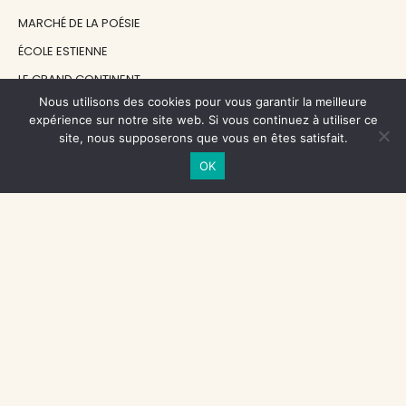
MARCHÉ DE LA POÉSIE
ÉCOLE ESTIENNE
LE GRAND CONTINENT
Nous utilisons des cookies pour vous garantir la meilleure
DIACRITIK
expérience sur notre site web. Si vous continuez à utiliser ce
EN ATTENDANT NADEAU
site, nous supposerons que vous en êtes satisfait.
OK
NOS SOUTIENS
CENTRE NATIONAL DU LIVRE
RÉGION ÎLE-DE-FRANCE
MAIRIE PARIS CENTRE
FONDATION FMSH
FONDATION JAN MICHALSKI
© 1998 - 2026, ENT'REVUES