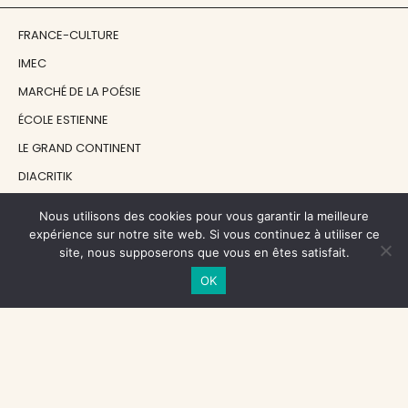
FRANCE-CULTURE
IMEC
MARCHÉ DE LA POÉSIE
ÉCOLE ESTIENNE
LE GRAND CONTINENT
DIACRITIK
EN ATTENDANT NADEAU
Nous utilisons des cookies pour vous garantir la meilleure
expérience sur notre site web. Si vous continuez à utiliser ce
site, nous supposerons que vous en êtes satisfait.
NOS SOUTIENS
OK
CENTRE NATIONAL DU LIVRE
RÉGION ÎLE-DE-FRANCE
MAIRIE PARIS CENTRE
FONDATION FMSH