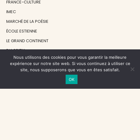
FRANCE-CULTURE
IMEC
MARCHÉ DE LA POÉSIE
ÉCOLE ESTIENNE
LE GRAND CONTINENT
DIACRITIK
Nous utilisons des cookies pour vous garantir la meilleure
EN ATTENDANT NADEAU
expérience sur notre site web. Si vous continuez à utiliser ce
site, nous supposerons que vous en êtes satisfait.
NOS SOUTIENS
OK
CENTRE NATIONAL DU LIVRE
RÉGION ÎLE-DE-FRANCE
MAIRIE PARIS CENTRE
FONDATION FMSH
FONDATION JAN MICHALSKI