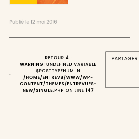
Publié le
12 mai 2016
RETOUR À :
PARTAGER 
WARNING
: UNDEFINED VARIABLE
$POSTTYPEHUM IN
/HOME/ENTREVB/WWW/WP-
CONTENT/THEMES/ENTREVUES-
NEW/SINGLE.PHP
ON LINE
147