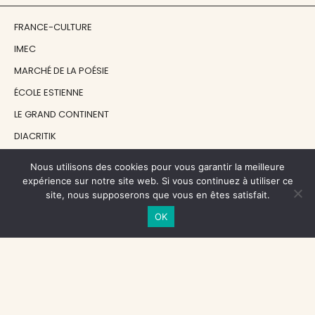
FRANCE-CULTURE
IMEC
MARCHÉ DE LA POÉSIE
ÉCOLE ESTIENNE
LE GRAND CONTINENT
DIACRITIK
EN ATTENDANT NADEAU
Nous utilisons des cookies pour vous garantir la meilleure
expérience sur notre site web. Si vous continuez à utiliser ce
site, nous supposerons que vous en êtes satisfait.
NOS SOUTIENS
OK
CENTRE NATIONAL DU LIVRE
RÉGION ÎLE-DE-FRANCE
MAIRIE PARIS CENTRE
FONDATION FMSH