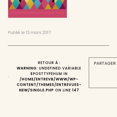
Publié le
13 mars 2017
RETOUR À :
PARTAGER 
WARNING
: UNDEFINED VARIABLE
$POSTTYPEHUM IN
/HOME/ENTREVB/WWW/WP-
CONTENT/THEMES/ENTREVUES-
NEW/SINGLE.PHP
ON LINE
147