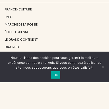
FRANCE-CULTURE
IMEC
MARCHÉ DE LA POÉSIE
ÉCOLE ESTIENNE
LE GRAND CONTINENT
DIACRITIK
EN ATTENDANT NADEAU
Nous utilisons des cookies pour vous garantir la meilleure
expérience sur notre site web. Si vous continuez à utiliser ce
site, nous supposerons que vous en êtes satisfait.
NOS SOUTIENS
OK
CENTRE NATIONAL DU LIVRE
RÉGION ÎLE-DE-FRANCE
MAIRIE PARIS CENTRE
FONDATION FMSH