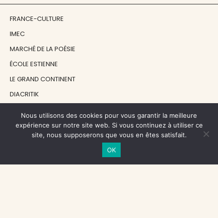
FRANCE-CULTURE
IMEC
MARCHÉ DE LA POÉSIE
ÉCOLE ESTIENNE
LE GRAND CONTINENT
DIACRITIK
EN ATTENDANT NADEAU
Nous utilisons des cookies pour vous garantir la meilleure
expérience sur notre site web. Si vous continuez à utiliser ce
site, nous supposerons que vous en êtes satisfait.
NOS SOUTIENS
OK
CENTRE NATIONAL DU LIVRE
RÉGION ÎLE-DE-FRANCE
MAIRIE PARIS CENTRE
FONDATION FMSH