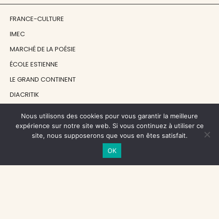
FRANCE-CULTURE
IMEC
MARCHÉ DE LA POÉSIE
ÉCOLE ESTIENNE
LE GRAND CONTINENT
DIACRITIK
EN ATTENDANT NADEAU
Nous utilisons des cookies pour vous garantir la meilleure
expérience sur notre site web. Si vous continuez à utiliser ce
site, nous supposerons que vous en êtes satisfait.
NOS SOUTIENS
OK
CENTRE NATIONAL DU LIVRE
RÉGION ÎLE-DE-FRANCE
MAIRIE PARIS CENTRE
FONDATION FMSH