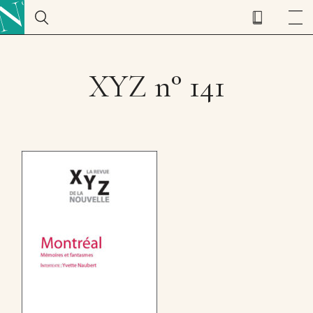
XYZ n° 141