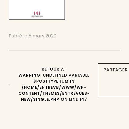
Publié le
5 mars 2020
RETOUR À :
PARTAGER 
WARNING
: UNDEFINED VARIABLE
$POSTTYPEHUM IN
/HOME/ENTREVB/WWW/WP-
CONTENT/THEMES/ENTREVUES-
NEW/SINGLE.PHP
ON LINE
147