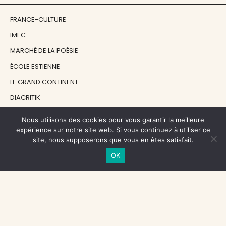
FRANCE-CULTURE
IMEC
MARCHÉ DE LA POÉSIE
ÉCOLE ESTIENNE
LE GRAND CONTINENT
DIACRITIK
EN ATTENDANT NADEAU
Nous utilisons des cookies pour vous garantir la meilleure
expérience sur notre site web. Si vous continuez à utiliser ce
site, nous supposerons que vous en êtes satisfait.
NOS SOUTIENS
OK
CENTRE NATIONAL DU LIVRE
RÉGION ÎLE-DE-FRANCE
MAIRIE PARIS CENTRE
FONDATION FMSH