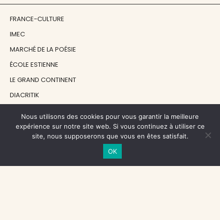
FRANCE-CULTURE
IMEC
MARCHÉ DE LA POÉSIE
ÉCOLE ESTIENNE
LE GRAND CONTINENT
DIACRITIK
EN ATTENDANT NADEAU
Nous utilisons des cookies pour vous garantir la meilleure
expérience sur notre site web. Si vous continuez à utiliser ce
site, nous supposerons que vous en êtes satisfait.
NOS SOUTIENS
OK
CENTRE NATIONAL DU LIVRE
RÉGION ÎLE-DE-FRANCE
MAIRIE PARIS CENTRE
FONDATION FMSH