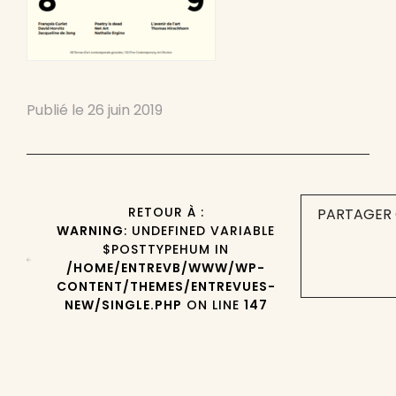
Publié le
26 juin 2019
RETOUR À :
PARTAGER 
WARNING
: UNDEFINED VARIABLE
$POSTTYPEHUM IN
/HOME/ENTREVB/WWW/WP-
CONTENT/THEMES/ENTREVUES-
NEW/SINGLE.PHP
ON LINE
147