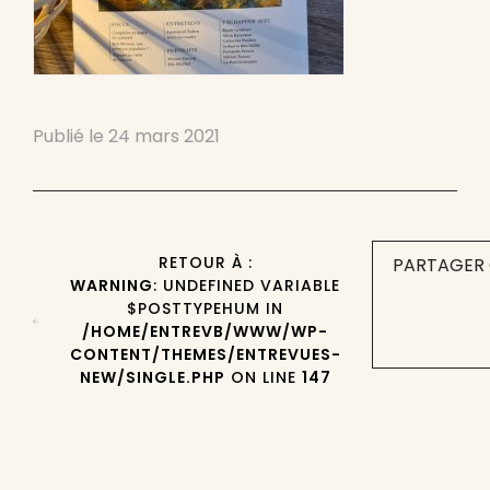
Publié le
24 mars 2021
RETOUR À :
PARTAGER 
WARNING
: UNDEFINED VARIABLE
$POSTTYPEHUM IN
/HOME/ENTREVB/WWW/WP-
CONTENT/THEMES/ENTREVUES-
NEW/SINGLE.PHP
ON LINE
147