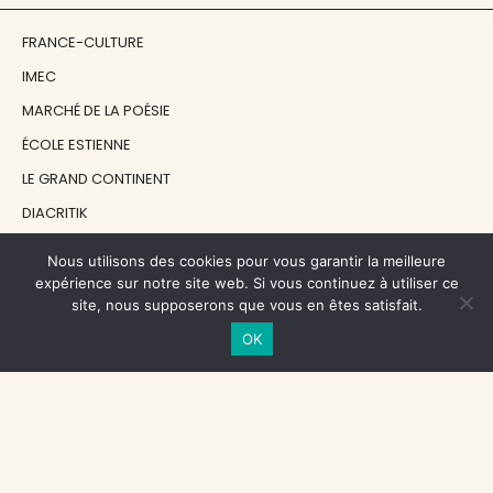
FRANCE-CULTURE
IMEC
MARCHÉ DE LA POÉSIE
ÉCOLE ESTIENNE
LE GRAND CONTINENT
DIACRITIK
EN ATTENDANT NADEAU
Nous utilisons des cookies pour vous garantir la meilleure
expérience sur notre site web. Si vous continuez à utiliser ce
site, nous supposerons que vous en êtes satisfait.
NOS SOUTIENS
OK
CENTRE NATIONAL DU LIVRE
RÉGION ÎLE-DE-FRANCE
MAIRIE PARIS CENTRE
FONDATION FMSH