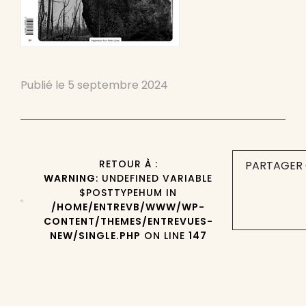
Publié le
5 septembre 2024
RETOUR À :
PARTAGER 
WARNING
: UNDEFINED VARIABLE
$POSTTYPEHUM IN
/HOME/ENTREVB/WWW/WP-
CONTENT/THEMES/ENTREVUES-
NEW/SINGLE.PHP
ON LINE
147