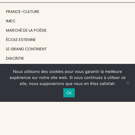
FRANCE-CULTURE
IMEC
MARCHÉ DE LA POÉSIE
ÉCOLE ESTIENNE
LE GRAND CONTINENT
DIACRITIK
EN ATTENDANT NADEAU
Nous utilisons des cookies pour vous garantir la meilleure
expérience sur notre site web. Si vous continuez à utiliser ce
site, nous supposerons que vous en êtes satisfait.
NOS SOUTIENS
OK
CENTRE NATIONAL DU LIVRE
RÉGION ÎLE-DE-FRANCE
MAIRIE PARIS CENTRE
FONDATION FMSH