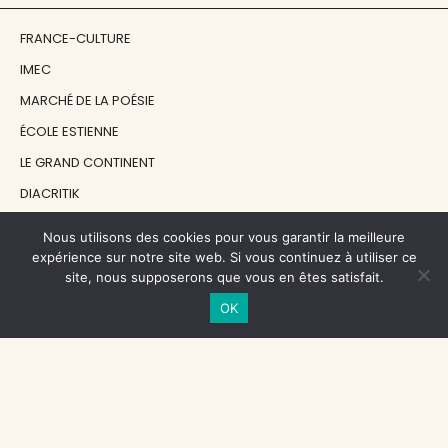
FRANCE-CULTURE
IMEC
MARCHÉ DE LA POÉSIE
ÉCOLE ESTIENNE
LE GRAND CONTINENT
DIACRITIK
EN ATTENDANT NADEAU
Nous utilisons des cookies pour vous garantir la meilleure
expérience sur notre site web. Si vous continuez à utiliser ce
site, nous supposerons que vous en êtes satisfait.
NOS SOUTIENS
OK
CENTRE NATIONAL DU LIVRE
RÉGION ÎLE-DE-FRANCE
MAIRIE PARIS CENTRE
FONDATION FMSH