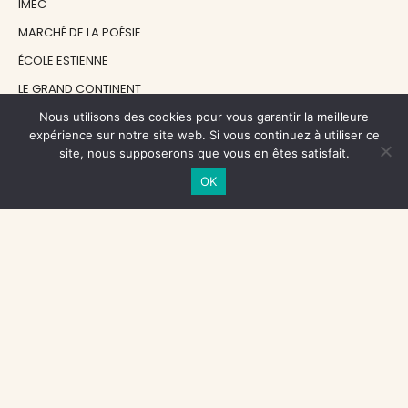
IMEC
MARCHÉ DE LA POÉSIE
ÉCOLE ESTIENNE
LE GRAND CONTINENT
DIACRITIK
Nous utilisons des cookies pour vous garantir la meilleure
expérience sur notre site web. Si vous continuez à utiliser ce
EN ATTENDANT NADEAU
site, nous supposerons que vous en êtes satisfait.
OK
NOS SOUTIENS
CENTRE NATIONAL DU LIVRE
RÉGION ÎLE-DE-FRANCE
MAIRIE PARIS CENTRE
FONDATION FMSH
FONDATION JAN MICHALSKI