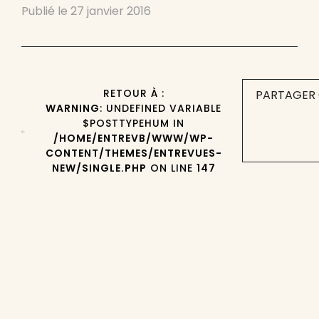
Publié le
27 janvier 2016
RETOUR À :
PARTAGER 
WARNING
: UNDEFINED VARIABLE
$POSTTYPEHUM IN
/HOME/ENTREVB/WWW/WP-
CONTENT/THEMES/ENTREVUES-
NEW/SINGLE.PHP
ON LINE
147