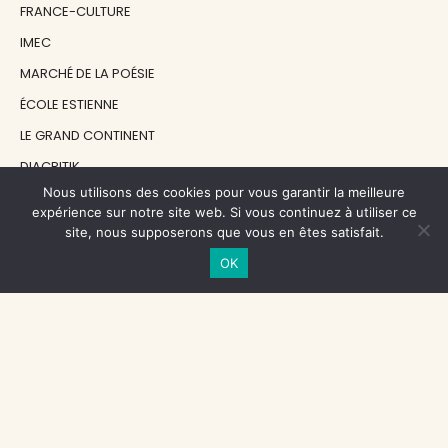
FRANCE-CULTURE
IMEC
MARCHÉ DE LA POÉSIE
ÉCOLE ESTIENNE
LE GRAND CONTINENT
DIACRITIK
Nous utilisons des cookies pour vous garantir la meilleure
EN ATTENDANT NADEAU
expérience sur notre site web. Si vous continuez à utiliser ce
site, nous supposerons que vous en êtes satisfait.
NOS SOUTIENS
OK
CENTRE NATIONAL DU LIVRE
RÉGION ÎLE-DE-FRANCE
MAIRIE PARIS CENTRE
FONDATION FMSH
FONDATION JAN MICHALSKI