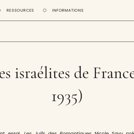
RESSOURCES
INFORMATIONS
s israélites de Franc
1935)
nt essai,
Les Juifs des Romantiques
, Nicole Savy pr