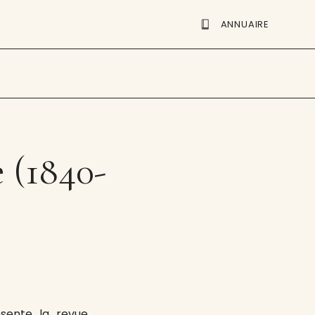
ANNUAIRE
e (1840-
ésente la revue