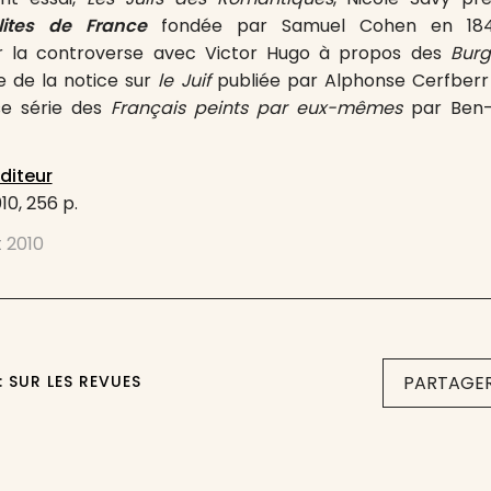
lites de France
fondée par Samuel Cohen en 1840.
 la controverse avec Victor Hugo à propos des
Burg
ue de la notice sur
le Juif
publiée par Alphonse Cerfber
se série des
Français peints par eux-mêmes
par Ben-
éditeur
010, 256 p.
 2010
: SUR LES REVUES
PARTAGER